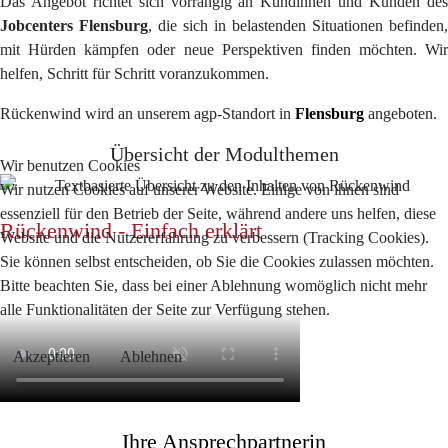
Das Angebot richtet sich vorrangig an Kundinnen und Kunden des
Jobcenters Flensburg
, die sich in belastenden Situationen befinden,
mit Hürden kämpfen oder neue Perspektiven finden möchten. Wir
helfen, Schritt für Schritt voranzukommen.
Rückenwind wird an unserem agp-Standort in
Flensburg
angeboten.
Übersicht der Modulthemen
Wir benutzen Cookies
Wir nutzen Cookies auf unserer Website. Einige von ihnen sind
essenziell für den Betrieb der Seite, während andere uns helfen, diese
Rückenwind - Einfach erklärt
Website und die Nutzererfahrung zu verbessern (Tracking Cookies).
Sie können selbst entscheiden, ob Sie die Cookies zulassen möchten.
Bitte beachten Sie, dass bei einer Ablehnung womöglich nicht mehr
alle Funktionalitäten der Seite zur Verfügung stehen.
Akzeptieren
Ablehnen
Ihre Ansprechpartnerin